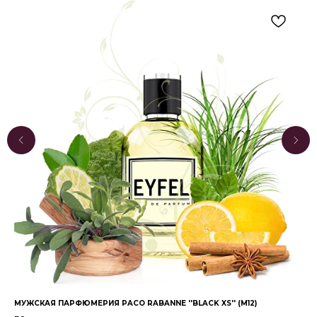
МУЖСКАЯ ПАРФЮМЕРИЯ PACO RABANNE ''BLACK XS'' (M12)
ЖЕ