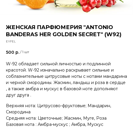
ЖЕНСКАЯ ПАРФЮМЕРИЯ "ANTONIO
BANDERAS HER GOLDEN SECRET" (W92)
EYFEL
500
р.
/
1 шт
W-92 обладает сильной личностью и подлинной
красотой. W-92 изначально раскрывает сильные и
соблазнительные цитрусовые ноты с нотами мандарина
и черной смородины. Жасмин, ландыш и роза в сердце
, а также амбра и мускус в базовой ноте дополняют
друг друга .
Верхняя нота: Цитрусово-фруктовые; Мандарин,
Смородина
Средняя нота: Цветочные; Жасмин, Муге, Роза
Базовая нота : Амбра-мускус ; Амбра, Мускус