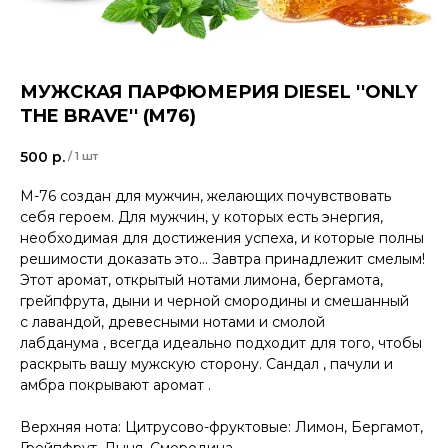
МУЖСКАЯ ПАРФЮМЕРИЯ DIESEL ''ONLY
THE BRAVE'' (M76)
500
р.
/
1 шт
М-76 создан для мужчин, желающих почувствовать
себя героем. Для мужчин, у которых есть энергия,
необходимая для достижения успеха, и которые полны
решимости доказать это... Завтра принадлежит смелым!
Этот аромат, открытый нотами лимона, бергамота,
грейпфрута, дыни и черной смородины и смешанный
с лавандой, древесными нотами и смолой
лабданума , всегда идеально подходит для того, чтобы
раскрыть вашу мужскую сторону. Сандал , пачули и
амбра покрывают аромат .
Верхняя нота: Цитрусово-фруктовые: Лимон, Бергамот,
Грейпфрут, Дыня, Смородина