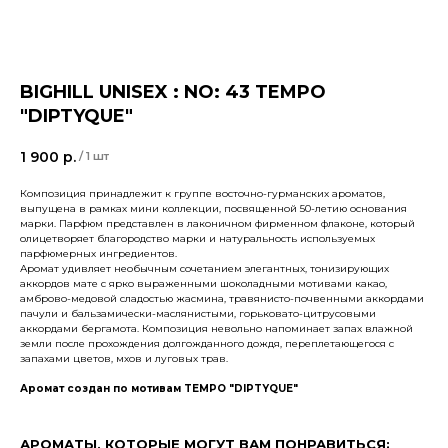
BIGHILL UNISEX : NO: 43 TEMPO
"DIPTYQUE"
1 900
р.
/
1 шт
Композиция принадлежит к группе восточно-гурманских ароматов,
выпущена в рамках мини коллекции, посвященной 50-летию основания
марки. Парфюм представлен в лаконичном фирменном флаконе, который
олицетворяет благородство марки и натуральность используемых
парфюмерных ингредиентов.
Аромат удивляет необычным сочетанием элегантных, тонизирующих
аккордов мате с ярко выраженными шоколадными мотивами какао,
амброво-медовой сладостью жасмина, травянисто-почвенными аккордами
пачули и бальзамически-маслянистыми, горьковато-цитрусовыми
аккордами бергамота. Композиция невольно напоминает запах влажной
земли после прохождения долгожданного дождя, переплетающегося с
запахами цветов, мхов и луговых трав.
Аромат создан по мотивам TEMPO "DIPTYQUE"
АРОМАТЫ, КОТОРЫЕ МОГУТ ВАМ ПОНРАВИТЬСЯ: