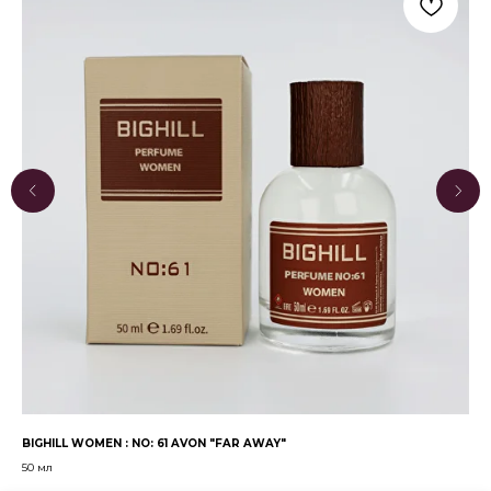
BIGHILL WOMEN : NO: 61 AVON "FAR AWAY"
BIG
50 мл
50 