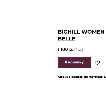
BIGHILL WOMEN :
BELLE"
1 100
р.
/
1 шт
В корзину
Аромат создан по мотивам La