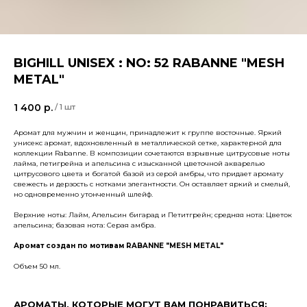
BIGHILL UNISEX : NO: 52 RABANNE "MESH
METAL"
1 400
р.
/
1 шт
Аромат для мужчин и женщин, принадлежит к группе восточные. Яркий
унисекс аромат, вдохновленный в металлической сетке, характерной для
коллекции Rabanne. В композиции сочетаются взрывные цитрусовые ноты
лайма, петигрейна и апельсина с изысканной цветочной акварелью
цитрусового цвета и богатой базой из серой амбры, что придает аромату
свежесть и дерзость с нотками элегантности. Он оставляет яркий и смелый,
но одновременно утонченный шлейф.
Верхние ноты: Лайм, Апельсин бигарад и Петитгрейн; средняя нота: Цветок
апельсина; базовая нота: Серая амбра.
Аромат создан по мотивам RABANNE "MESH METAL"
Объем 50 мл.
АРОМАТЫ, КОТОРЫЕ МОГУТ ВАМ ПОНРАВИТЬСЯ: