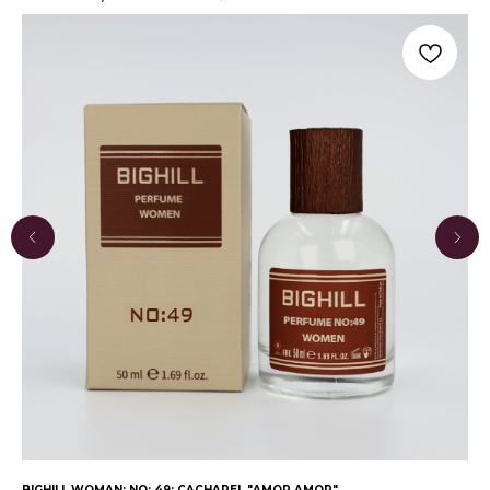
BIGHILL WOMAN: NO: 49: CACHAREL "AMOR AMOR"
BIG