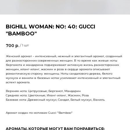
BIGHILL WOMAN: NO: 40: GUCCI
"BAMBOO"
700
р.
/
1 шт
Женский аромат – интенсивный, нежный и элегантный аромат, созданный
для разносторонних современных женщин. В то время как живые ноты
бергамота и мандарина подчеркивают активную жизнь разносторонних
женщин, иланг-иланг, жасмин и роза в сердце аромата описывают
романтическую сторону женщины. Ноты сандалового дерева, белого
мускуса и ванили в базовых нотах усиливают интенсивный и элегантный
аспект аромата.
Верхняя нота: Цитрусовые; Бергамот, Мандарин
Средняя нота: Цветочные; Иланг-иланг, Жасмин, Роза
Базовая нота: Древесный мускус; Сандал, Белый мускус, Ваниль
Аромат создан по мотивам Gucci "Bamboo"
АРОМАТЫ, КОТОРЫЕ МОГУТ ВАМ ПОНРАВИТЬСЯ: