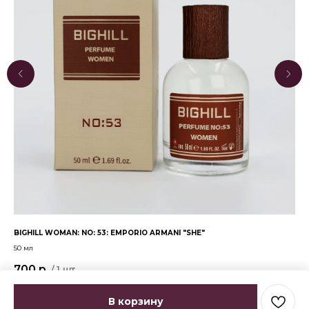
BIGHILL WOMAN: NO: 53: EMPORIO ARMANI "SHE"
BIG
PA
50 мл
50 
700
р.
/
1 шт
1 
В корзину