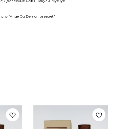
с; Древесные ноты, Пакули, Мускус
chy "Ange Ou Demon Le secret"
П