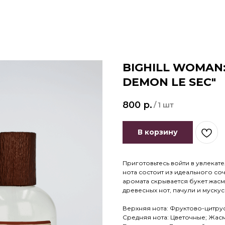
BIGHILL WOMAN: 
DEMON LE SEC"
800
р.
/
1 шт
В корзину
Приготовьтесь войти в увлекат
нота состоит из идеального со
аромата скрывается букет жасми
древесных нот, пачули и мускус
Верхняя нота: Фруктово-цитру
Средняя нота: Цветочные; Жасм