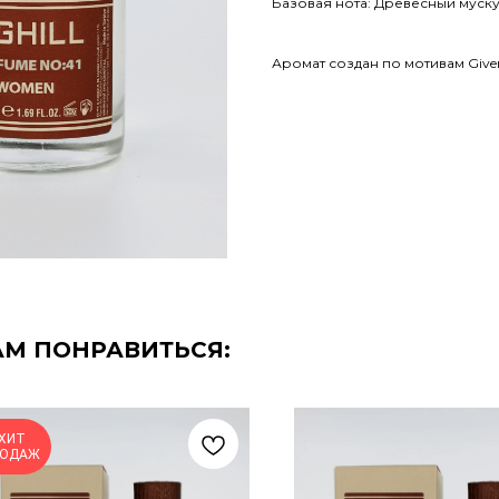
Базовая нота: Древесный муску
Аромат создан по мотивам Given
АМ ПОНРАВИТЬСЯ:
ХИТ
РОДАЖ