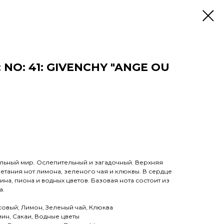
NO: 41: GIVENCHY "ANGE OU
ельный мир. Ослепительный и загадочный. Верхняя
четания нот лимона, зеленого чая и клюквы. В сердце
на, пиона и водных цветов. Базовая нота состоит из
а.
совый; Лимон, Зеленый чай, Клюква
ин, Сакаи, Водные цветы