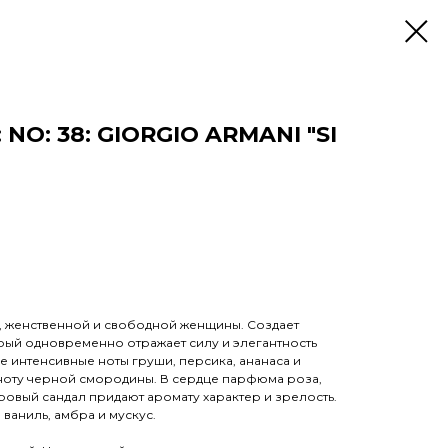
NO: 38: GIORGIO ARMANI "SI
й, женственной и свободной женщины. Создает
рый одновременно отражает силу и элегантность
ле интенсивные ноты груши, персика, ананаса и
 ноту черной смородины. В сердце парфюма роза,
ровый сандал придают аромату характер и зрелость.
ваниль, амбра и мускус.