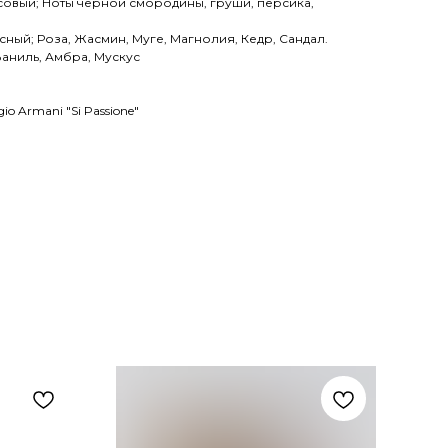
совый; Ноты черной смородины, груши, персика,
ный; Роза, Жасмин, Муге, Магнолия, Кедр, Сандал.
Ваниль, Амбра, Мускус
o Armani "Si Passione"