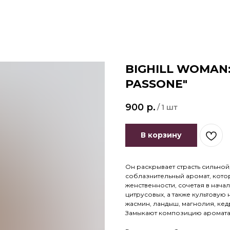
BIGHILL WOMAN: 
PASSONE"
900
р.
/
1 шт
В корзину
Он раскрывает страсть сильно
соблазнительный аромат, кото
женственности, сочетая в нача
цитрусовых, а также культовую
жасмин, ландыш, магнолия, кед
Замыкают композицию аромата 