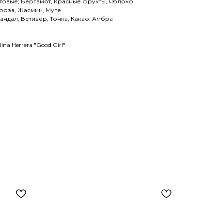
товые; Бергамот, Красные фрукты, Яблоко
роза, Жасмин, Муге
андал, Ветивер, Тонка, Какао, Амбра
na Herrera "Good Girl"