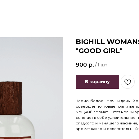
BIGHILL WOMAN:
"GOOD GIRL"
900
р.
/
1 шт
В корзину
Черно-белое… Ночь и день… Хо
совершенно новые грани женст
мощный аромат... Этот новый 
сочетает в себе удивительные 
сладкого и манящего жасмина, 
аромат какао и ослепительный т