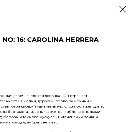
 NO: 16: CAROLINA HERRERA
рошая девочка, плохая девочка… Он отражает
венности. Смелый, дерзкий, провокационный и
аромат, отражающий удивительную сложность женщины,
ноты бергамота, красных фруктов и яблока с нотками
туберозы и темного мускуса. , интенсивный, тонкий
онка, сандал, амбра и ветивер.