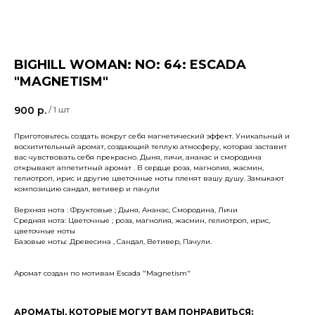
BIGHILL WOMAN: NO: 64: ESCADA
"MAGNETISM"
900
р.
/
1 шт
Приготовьтесь создать вокруг себя магнетический эффект. Уникальный и
восхитительный аромат, создающий теплую атмосферу, которая заставит
вас чувствовать себя прекрасно. Дыня, личи, ананас и смородина
открывают аппетитный аромат . В сердце роза, магнолия, жасмин,
гелиотроп, ирис и другие цветочные ноты пленят вашу душу. Замыкают
композицию сандал, ветивер и пачули
Верхняя нота : Фруктовые ; Дыня, Ананас, Смородина, Личи
Средняя нота: Цветочные ; роза, магнолия, жасмин, гелиотроп, ирис,
цветочные ноты
Базовые ноты: Древесина , Сандал, Ветивер, Пачули.
Аромат создан по мотивам Escada "Magnetism"
АРОМАТЫ, КОТОРЫЕ МОГУТ ВАМ ПОНРАВИТЬСЯ: