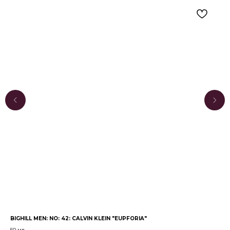
BIGHILL MEN: NO: 42: CALVIN KLEIN "EUPFORIA"
BIG
50 мл
50 