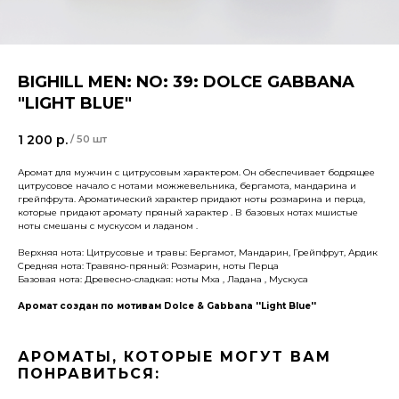
BIGHILL MEN: NO: 39: DOLCE GABBANA
"LIGHT BLUE"
1 200
р.
/
50 шт
Аромат для мужчин с цитрусовым характером. Он обеспечивает бодрящее
цитрусовое начало с нотами можжевельника, бергамота, мандарина и
грейпфрута. Ароматический характер придают ноты розмарина и перца,
которые придают аромату пряный характер . В базовых нотах мшистые
ноты смешаны с мускусом и ладаном .
Верхняя нота: Цитрусовые и травы: Бергамот, Мандарин, Грейпфрут, Ардик
Средняя нота: Травяно-пряный: Розмарин, ноты Перца
Базовая нота: Древесно-сладкая: ноты Мха , Ладана , Мускуса
Аромат создан по мотивам Dolce & Gabbana ''Light Blue''
АРОМАТЫ, КОТОРЫЕ МОГУТ ВАМ
ПОНРАВИТЬСЯ: