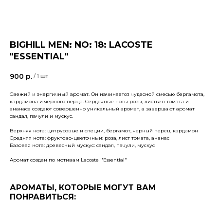
BIGHILL MEN: NO: 18: LACOSTE
"ESSENTIAL"
900
р.
/
1 шт
Свежий и энергичный аромат. Он начинается чудесной смесью бергамота,
кардамона и черного перца. Сердечные ноты розы, листьев томата и
ананаса создают совершенно уникальный аромат, а завершают аромат
сандал, пачули и мускус.
Верхняя нота: цитрусовые и специи, бергамот, черный перец, кардамон
Средняя нота: фруктово-цветочный: роза, лист томата, ананас
Базовая нота: древесный мускус: сандал, пачули, мускус
Аромат создан по мотивам Lacoste ''Essential''
АРОМАТЫ, КОТОРЫЕ МОГУТ ВАМ
ПОНРАВИТЬСЯ: