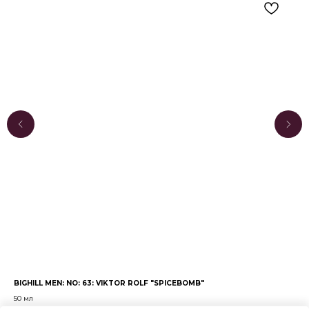
BIGHILL MEN: NO: 63: VIKTOR ROLF "SPICEBOMB"
BIG
50 мл
50 